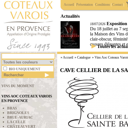
Accueil
|
Présentation
|
Conditions
|
Contact
|
Actualités
Exposition
18/07/2026
Du 18 juillet au 7 s
la Maison des Vins d
clair-obscur, féminité
œuvres élégantes et 
Toutes les actual
»
Accueil
» Catalogue
»
Vins Aoc Coteaux Varoi
CAVE CELLIER DE LA S
BIO UNIQUEMENT
VINS DU MOMENT
VINS AOC COTEAUX VAROIS
EN PROVENCE
BRAS
BRIGNOLES
BRUE-AURIAC
LA CELLE
CHÂTEAUVERT