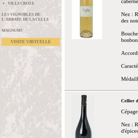
cabern
VILLECROZE
Nez : R
LES VIGNOBLES DE
L'ABBAYE DE LA CELLE
des not
MAGNUMS
Bouche 
bonbon
VISITE VIRTUELLE
Accords
Caracté
Médaill
Cellier
Cépages
Nez : R
d'épices