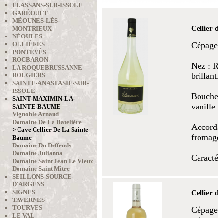
FLASSANS-SUR-ISSOLE
GARÉOULT
MÉOUNES-LÈS-
Cellier
MONTRIEUX
NÉOULES
OLLIÈRES
Cépages
PONTEVÈS
ROCBARON
Nez : R
LA ROQUEBRUSSANNE
brillan
ROUGIERS
SAINTE-ANASTASIE-SUR-
ISSOLE
Bouche 
SAINT-MAXIMIN-LA-
vanille.
SAINTE-BAUME
Vignoble Arnaud
Domaine De La Batelière
Accords
> Cave Cellier De La Sainte
fromag
Baume
Domaine Du Deffends
Domaine Julianna
Caracté
Domaine Saint Jean Le Vieux
Domaine Saint Mitre
SEILLONS-SOURCE-
D'ARGENS
Cellier 
SIGNES
TAVERNES
TOURVES
Cépages
LE VAL