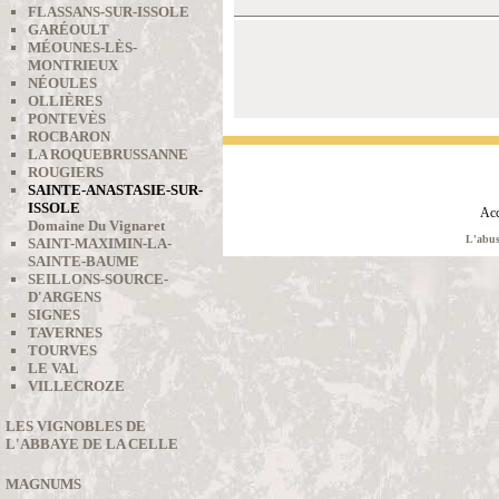
FLASSANS-SUR-ISSOLE
GARÉOULT
MÉOUNES-LÈS-
MONTRIEUX
NÉOULES
OLLIÈRES
PONTEVÈS
ROCBARON
LA ROQUEBRUSSANNE
ROUGIERS
SAINTE-ANASTASIE-SUR-
ISSOLE
Acc
Domaine Du Vignaret
L'abus
SAINT-MAXIMIN-LA-
SAINTE-BAUME
SEILLONS-SOURCE-
D'ARGENS
SIGNES
TAVERNES
TOURVES
LE VAL
VILLECROZE
LES VIGNOBLES DE
L'ABBAYE DE LA CELLE
MAGNUMS