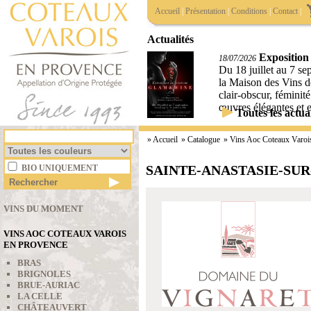
Accueil
|
Présentation
|
Conditions
|
Contact
|
Actualités
Exposition
18/07/2026
Du 18 juillet au 7 s
la Maison des Vins d
clair-obscur, féminité
œuvres élégantes et 
Toutes les actual
»
Accueil
» Catalogue
»
Vins Aoc Coteaux Varoi
SAINTE-ANASTASIE-SUR
BIO UNIQUEMENT
VINS DU MOMENT
VINS AOC COTEAUX VAROIS
EN PROVENCE
BRAS
BRIGNOLES
BRUE-AURIAC
LA CELLE
CHÂTEAUVERT