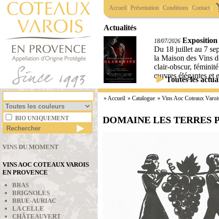
Accueil
|
Présentation
|
Conditions
|
Contact
|
Actualités
Exposition
18/07/2026
Du 18 juillet au 7 s
la Maison des Vins d
clair-obscur, féminité
œuvres élégantes et 
Toutes les actual
»
Accueil
» Catalogue
»
Vins Aoc Coteaux Varoi
DOMAINE LES TERRES 
BIO UNIQUEMENT
VINS DU MOMENT
VINS AOC COTEAUX VAROIS
EN PROVENCE
BRAS
BRIGNOLES
BRUE-AURIAC
LA CELLE
CHÂTEAUVERT