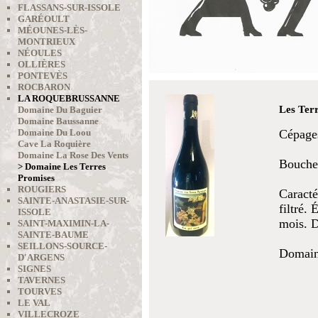
FLASSANS-SUR-ISSOLE
GARÉOULT
MÉOUNES-LÈS-
MONTRIEUX
NÉOULES
OLLIÈRES
PONTEVÈS
ROCBARON
LA ROQUEBRUSSANNE
Les Ter
Domaine Du Baguier
Domaine Baussanne
Domaine Du Loou
Cépages
Cave La Roquière
Domaine La Rose Des Vents
Bouche 
> Domaine Les Terres
Promises
ROUGIERS
Caracté
SAINTE-ANASTASIE-SUR-
filtré.
ISSOLE
mois. D
SAINT-MAXIMIN-LA-
SAINTE-BAUME
SEILLONS-SOURCE-
Domaine
D'ARGENS
SIGNES
TAVERNES
TOURVES
LE VAL
VILLECROZE