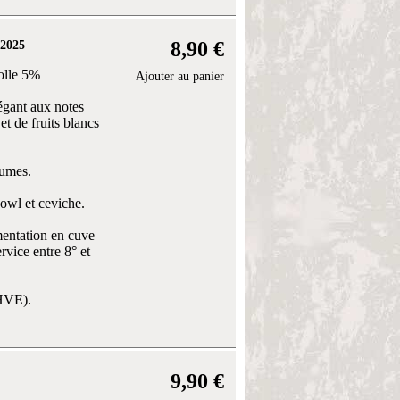
8,90 €
 2025
olle 5%
Ajouter au panier
légant aux notes
t de fruits blancs
rumes.
owl et ceviche.
mentation en cuve
vice entre 8° et
(HVE).
9,90 €