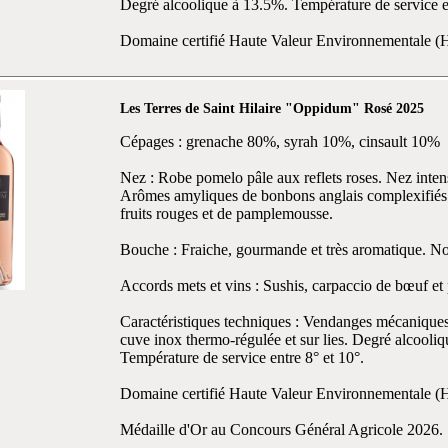
Degré alcoolique à 13.5%. Température de service en
Domaine certifié Haute Valeur Environnementale 
Les Terres de Saint Hilaire "Oppidum" Rosé 2025
Cépages : grenache 80%, syrah 10%, cinsault 10%
Nez : Robe pomelo pâle aux reflets roses. Nez inte
Arômes amyliques de bonbons anglais complexifiés 
fruits rouges et de pamplemousse.
Bouche : Fraiche, gourmande et très aromatique. Not
Accords mets et vins : Sushis, carpaccio de bœuf et 
Caractéristiques techniques : Vendanges mécanique
cuve inox thermo-régulée et sur lies. Degré alcooli
Température de service entre 8° et 10°.
Domaine certifié Haute Valeur Environnementale 
Médaille d'Or au Concours Général Agricole 2026.