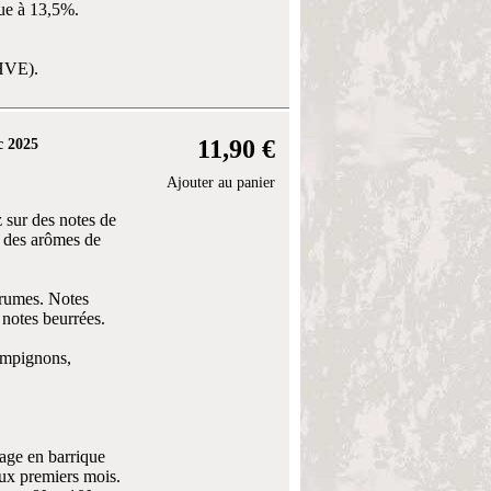
que à 13,5%.
(HVE).
11,90 €
c 2025
Ajouter au panier
 sur des notes de
le des arômes de
grumes. Notes
 notes beurrées.
hampignons,
vage en barrique
ux premiers mois.