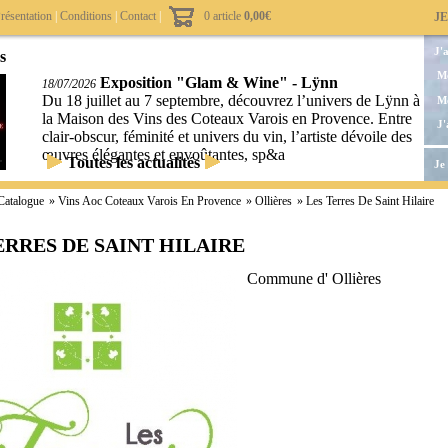
résentation
|
Conditions
|
Contact
|
0 article
0,00€
J
J'
s
Mo
Exposition "Glam & Wine" - Lÿnn
18/07/2026
Du 18 juillet au 7 septembre, découvrez l’univers de Lÿnn à
Mo
la Maison des Vins des Coteaux Varois en Provence. Entre
J'
clair-obscur, féminité et univers du vin, l’artiste dévoile des
œuvres élégantes et envoûtantes, sp&a
Toutes les actualités
Je
Catalogue
»
Vins Aoc Coteaux Varois En Provence
»
Ollières
»
Les Terres De Saint Hilaire
ERRES DE SAINT HILAIRE
Commune d' Ollières