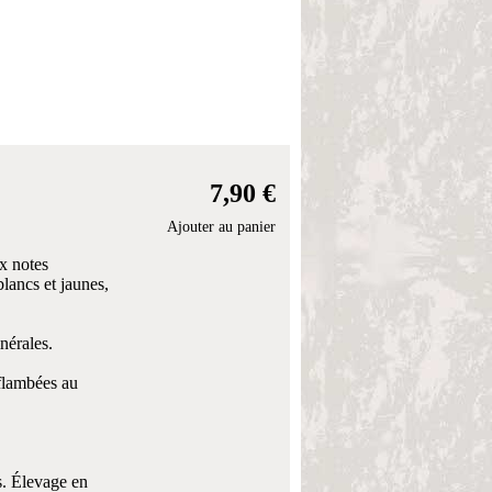
7,90 €
Ajouter au panier
ux notes
blancs et jaunes,
nérales.
 flambées au
s. Élevage en