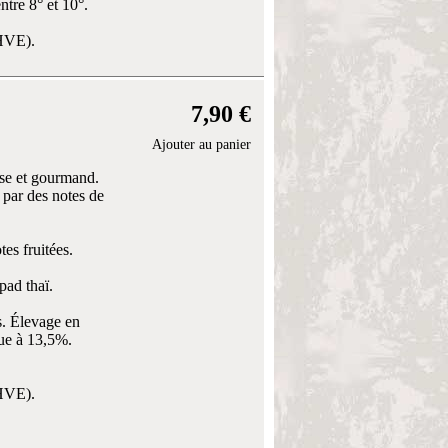
tre 8° et 10°.
(HVE).
7,90 €
Ajouter au panier
nse et gourmand.
par des notes de
es fruitées.
pad thaï.
s. Élevage en
que à 13,5%.
(HVE).