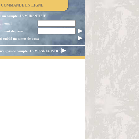
E COMMANDE EN LIGNE
ai un compte, JE M'IDENTIFIE
n email
n mot de passe
ai oublié mon mot de passe
 n'ai pas de compte, JE M'ENREGISTRE