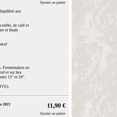
Ajouter au panier
équilibré aux
onfits, de café et
re et finale
 bœuf
. Fermentation en
f et sur lies.
tre 15° et 18°.
(HVE).
11,90 €
ge 2023
Ajouter au panier