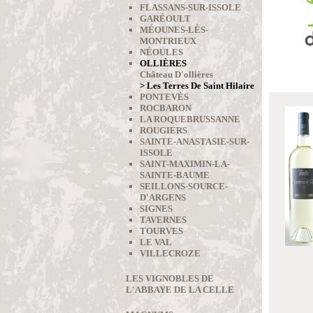
FLASSANS-SUR-ISSOLE
GARÉOULT
MÉOUNES-LÈS-
MONTRIEUX
NÉOULES
OLLIÈRES
Château D'ollières
> Les Terres De Saint Hilaire
PONTEVÈS
ROCBARON
LA ROQUEBRUSSANNE
ROUGIERS
SAINTE-ANASTASIE-SUR-
ISSOLE
SAINT-MAXIMIN-LA-
SAINTE-BAUME
SEILLONS-SOURCE-
D'ARGENS
SIGNES
TAVERNES
TOURVES
LE VAL
VILLECROZE
LES VIGNOBLES DE
L'ABBAYE DE LA CELLE