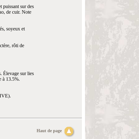
 puissant sur des
ao, de cuir. Note
és, soyeux et
tère, rôti de
 Élevage sur lies
ue à 13.5%.
(HVE).
Haut de page