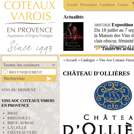
Accueil
|
Présentation
|
Conditions
|
Contact
|
Actualités
Exposition
18/07/2026
Du 18 juillet au 7 s
la Maison des Vins d
clair-obscur, féminité
œuvres élégantes et 
Toutes les actual
»
Accueil
» Catalogue
»
Vins Aoc Coteaux Varoi
CHÂTEAU D'OLLIÈRES
BIO UNIQUEMENT
VINS DU MOMENT
VINS AOC COTEAUX VAROIS
EN PROVENCE
BRAS
BRIGNOLES
BRUE-AURIAC
LA CELLE
CHÂTEAUVERT