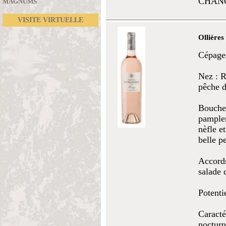
CHANG
MAGNUMS
VISITE VIRTUELLE
Ollières
Cépages
Nez : R
pêche d
Bouche 
pamplem
nèfle e
belle p
Accords
salade 
Potenti
Caracté
nocturn