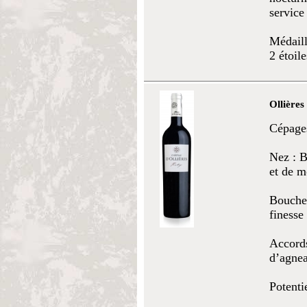
service
Médaill
2 étoil
Ollières
Cépage
Nez : B
et de m
Bouche 
finesse
Accords
d’agnea
Potenti