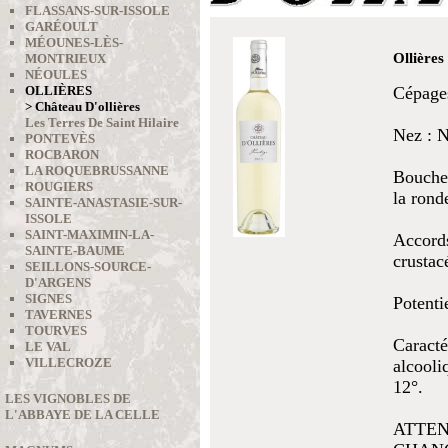
FLASSANS-SUR-ISSOLE
GARÉOULT
MÉOUNES-LÈS-
Ollières
MONTRIEUX
NÉOULES
OLLIÈRES
Cépages
> Château D'ollières
Les Terres De Saint Hilaire
Nez : N
PONTEVÈS
ROCBARON
LA ROQUEBRUSSANNE
Bouche 
ROUGIERS
la rond
SAINTE-ANASTASIE-SUR-
ISSOLE
SAINT-MAXIMIN-LA-
Accords
SAINTE-BAUME
crustac
SEILLONS-SOURCE-
D'ARGENS
SIGNES
Potenti
TAVERNES
TOURVES
Caracté
LE VAL
VILLECROZE
alcooli
12°.
LES VIGNOBLES DE
L'ABBAYE DE LA CELLE
ATTEN